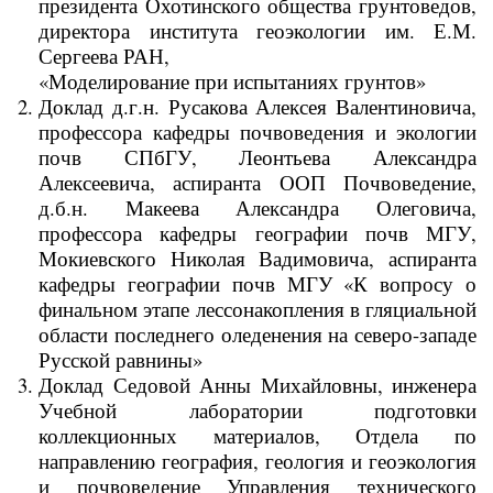
президента Охотинского общества грунтоведов,
директора института геоэкологии им. Е.М.
Сергеева РАН,
«Моделирование при испытаниях грунтов»
Доклад д.г.н. Русакова Алексея Валентиновича,
профессора кафедры почвоведения и экологии
почв СПбГУ, Леонтьева Александра
Алексеевича, аспиранта ООП Почвоведение,
д.б.н. Макеева Александра Олеговича,
профессора кафедры географии почв МГУ,
Мокиевского Николая Вадимовича, аспиранта
кафедры географии почв МГУ «К вопросу о
финальном этапе лессонакопления в гляциальной
области последнего оледенения на северо-западе
Русской равнины»
Доклад Седовой Анны Михайловны, инженера
Учебной лаборатории подготовки
коллекционных материалов, Отдела по
направлению география, геология и геоэкология
и почвоведение Управления технического